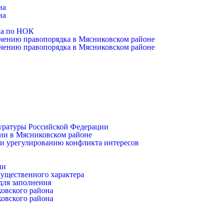
на
на
на по НОК
чению правопорядка в Мясниковском районе
чению правопорядка в Мясниковском районе
уратуры Российской Федерации
ии в Мясниковском районе
и урегулированию конфликта интересов
ии
имущественного характера
для заполнения
ковского района
ковского района