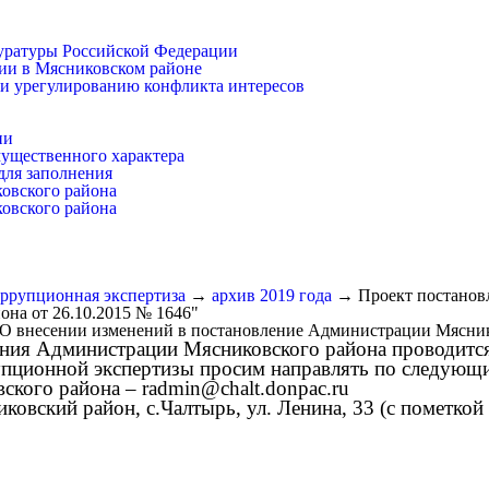
уратуры Российской Федерации
ии в Мясниковском районе
и урегулированию конфликта интересов
ии
имущественного характера
для заполнения
ковского района
ковского района
ррупционная экспертиза
→
архив 2019 года
→
Проект постанов
на от 26.10.2015 № 1646"
О внесении изменений в постановление Администрации Мяснико
я Администрации Мясниковского района проводится в
ционной экспертизы просим направлять по следующи
ского района –
radmin@chalt.donpac.ru
овский район, с.Чалтырь, ул. Ленина, 33 (с пометкой