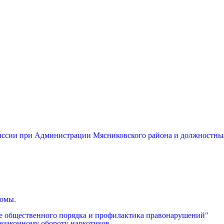
миссии при Администрации Мясниковского района и должностны
бомы.
е общественного порядка и профилактика правонарушений"
езаконному обороту наркотиков