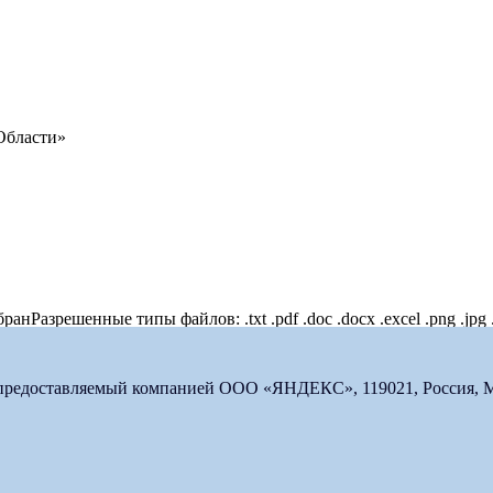
Области»
бран
Разрешенные типы файлов: .txt .pdf .doc .docx .excel .png .jpg 
 предоставляемый компанией ООО «ЯНДЕКС», 119021, Россия, Мос