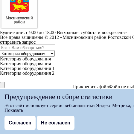
Будние дни: c 9:00 до 18:00 Выходные: суббота и воскресенье
Все права защищены © 2012 «Мясниковский район Ростовской 
отправить запрос
Категория оборудования
Категория оборудования
Категория оборудования 1
Категория оборудования 2
Прикрепить файл
Файл не вы
Максимальный вес файла 15мб
Предупреждение о сборе статистики
Согласен с условиями
Политики конфиденциальности
Этот сайт использует сервис веб-аналитики Яндекс Метрика,
спасибо за заявку
Показать
Мы свяжемся с вами в ближайшее время
на страницу
Согласен
Не согласен
Версия для слабовидящих