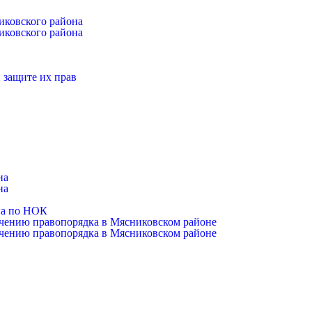
иковского района
иковского района
 защите их прав
на
на
на по НОК
чению правопорядка в Мясниковском районе
чению правопорядка в Мясниковском районе