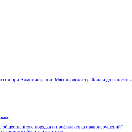
миссии при Администрации Мясниковского района и должностны
бомы.
е общественного порядка и профилактика правонарушений"
езаконному обороту наркотиков