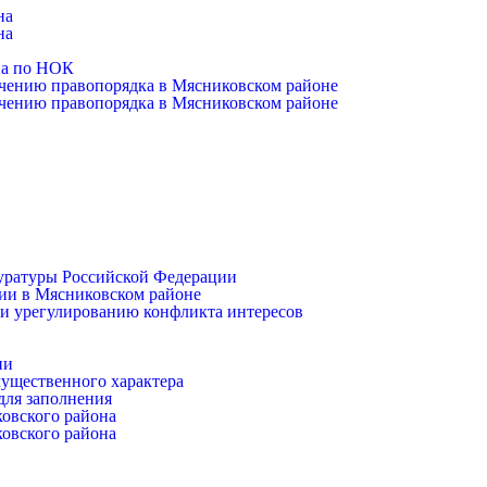
на
на
на по НОК
чению правопорядка в Мясниковском районе
чению правопорядка в Мясниковском районе
уратуры Российской Федерации
ии в Мясниковском районе
и урегулированию конфликта интересов
ии
имущественного характера
для заполнения
ковского района
ковского района