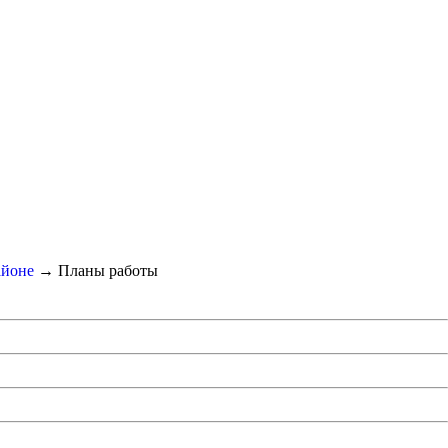
айоне
→
Планы работы