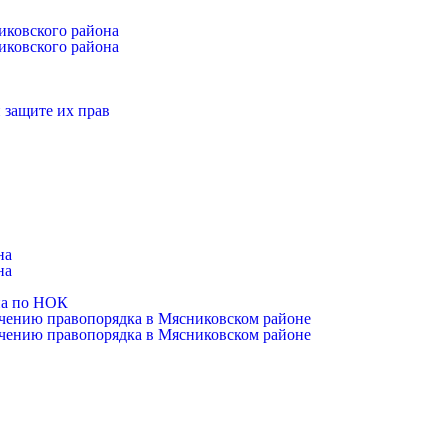
иковского района
иковского района
 защите их прав
на
на
на по НОК
чению правопорядка в Мясниковском районе
чению правопорядка в Мясниковском районе