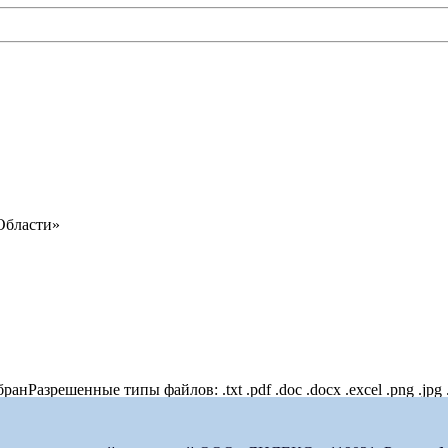
Области»
бран
Разрешенные типы файлов: .txt .pdf .doc .docx .excel .png .jpg 