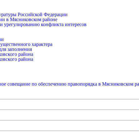
уратуры Российской Федерации
ии в Мясниковском районе
и урегулированию конфликта интересов
ии
имущественного характера
для заполнения
ковского района
ковского района
ое совещание по обеспечению правопорядка в Мясниковском р