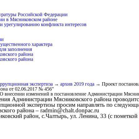
уратуры Российской Федерации
ии в Мясниковском районе
и урегулированию конфликта интересов
ии
имущественного характера
для заполнения
ковского района
ковского района
ррупционная экспертиза
→
архив 2019 года
→
Проект постанов
на от 02.06.2017 № 456"
О внесении изменений в постановление Администрации Мяснико
ия Администрации Мясниковского района проводится 
ционной экспертизы просим направлять по следующи
ского района –
radmin@chalt.donpac.ru
овский район, с.Чалтырь, ул. Ленина, 33 (с пометкой