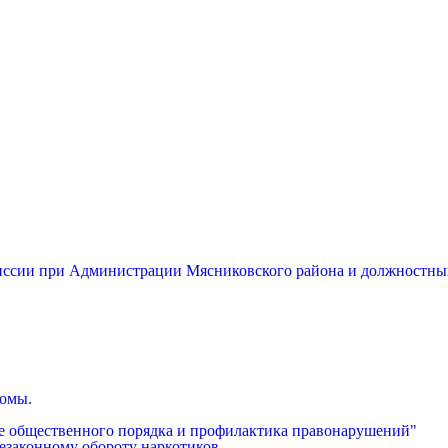
миссии при Администрации Мясниковского района и должностны
бомы.
е общественного порядка и профилактика правонарушений"
езаконному обороту наркотиков