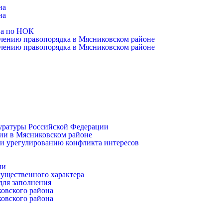
на
на
на по НОК
чению правопорядка в Мясниковском районе
чению правопорядка в Мясниковском районе
уратуры Российской Федерации
ии в Мясниковском районе
и урегулированию конфликта интересов
ии
имущественного характера
для заполнения
ковского района
ковского района