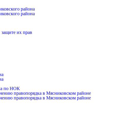
иковского района
иковского района
 защите их прав
на
на
на по НОК
чению правопорядка в Мясниковском районе
чению правопорядка в Мясниковском районе