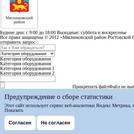
Будние дни: c 9:00 до 18:00 Выходные: суббота и воскресенье
Все права защищены © 2012 «Мясниковский район Ростовской 
отправить запрос
Категория оборудования
Категория оборудования
Категория оборудования 1
Категория оборудования 2
Прикрепить файл
Файл не вы
Максимальный вес файла 15мб
Предупреждение о сборе статистики
Согласен с условиями
Политики конфиденциальности
Этот сайт использует сервис веб-аналитики Яндекс Метрика,
спасибо за заявку
Показать
Мы свяжемся с вами в ближайшее время
на страницу
Согласен
Не согласен
Версия для слабовидящих