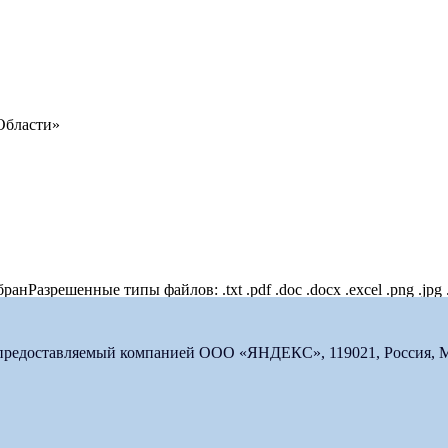
Области»
бран
Разрешенные типы файлов: .txt .pdf .doc .docx .excel .png .jpg 
 предоставляемый компанией ООО «ЯНДЕКС», 119021, Россия, Мос