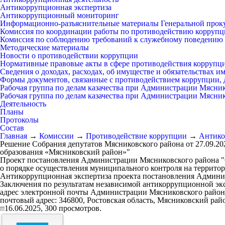
Антикоррупционная экспертиза
Антикоррупционный мониторинг
Информационно-разъяснительные материалы Генеральной прок
Комиссия по координации работы по противодействию коррупц
Комиссия по соблюдению требований к служебному поведению 
Методические материалы
Новости о противодействии коррупции
Нормативные правовые акты в сфере противодействия коррупц
Сведения о доходах, расходах, об имуществе и обязательствах 
Формы документов, связанные с противодействием коррупции, 
Рабочая группа по делам казачества при Администрации Мясни
Рабочая группа по делам казачества при Администрации Мясни
Деятельность
Планы
Протоколы
Состав
Главная
→
Комиссии
→
Противодействие коррупции
→
Антико
Решение Собрания депутатов Мясниковского района от 27.09.2
образования «Мясниковский район»"
Проект постановления Администрации Мясниковского района "
о порядке осуществления муниципального контроля на террит
Антикоррупционная экспертиза проекта постановления Админис
Заключения по результатам независимой антикоррупционной эк
адрес электронной почты Администрации Мясниковского района 
почтовый адрес: 346800, Ростовская область, Мясниковский район
16.06.2025,
300
просмотров.