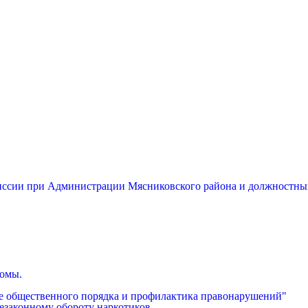
миссии при Администрации Мясниковского района и должностны
бомы.
е общественного порядка и профилактика правонарушений"
езаконному обороту наркотиков