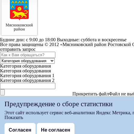
Будние дни: c 9:00 до 18:00 Выходные: суббота и воскресенье
Все права защищены © 2012 «Мясниковский район Ростовской 
отправить запрос
Категория оборудования
Категория оборудования
Категория оборудования 1
Категория оборудования 2
Прикрепить файл
Файл не вы
Максимальный вес файла 15мб
Предупреждение о сборе статистики
Согласен с условиями
Политики конфиденциальности
Этот сайт использует сервис веб-аналитики Яндекс Метрика,
спасибо за заявку
Показать
Мы свяжемся с вами в ближайшее время
на страницу
Согласен
Не согласен