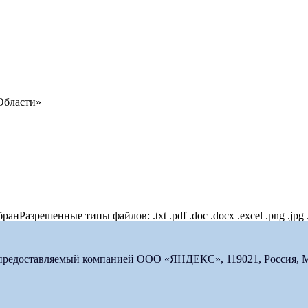
Области»
бран
Разрешенные типы файлов: .txt .pdf .doc .docx .excel .png .jpg 
 предоставляемый компанией ООО «ЯНДЕКС», 119021, Россия, Мос