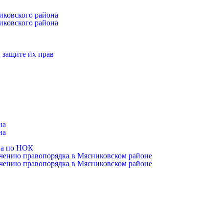
иковского района
иковского района
 защите их прав
на
на
на по НОК
чению правопорядка в Мясниковском районе
чению правопорядка в Мясниковском районе