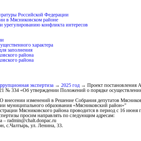
уратуры Российской Федерации
ии в Мясниковском районе
и урегулированию конфликта интересов
ии
имущественного характера
для заполнения
ковского района
ковского района
ррупционная экспертиза
→
2025 год
→
Проект постановления 
021 № 334 «Об утверждении Положений о порядке осуществлени
О внесении изменений в Решение Собрания депутатов Мясников
ории муниципального образования «Мясниковский район»"
трации Мясниковского района проводится в период с 16 июня п
спертизы просим направлять по следующим адресам:
– radmin@chalt.donpac.ru
, с.Чалтырь, ул. Ленина, 33.