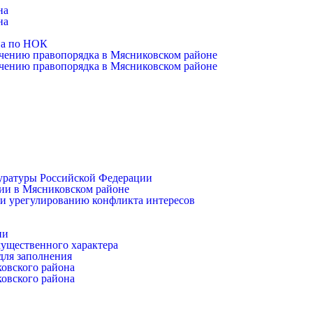
на
на
на по НОК
чению правопорядка в Мясниковском районе
чению правопорядка в Мясниковском районе
уратуры Российской Федерации
ии в Мясниковском районе
и урегулированию конфликта интересов
ии
имущественного характера
для заполнения
ковского района
ковского района