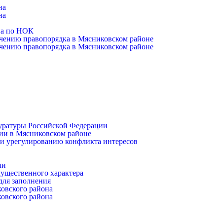
на
на
на по НОК
чению правопорядка в Мясниковском районе
чению правопорядка в Мясниковском районе
уратуры Российской Федерации
ии в Мясниковском районе
и урегулированию конфликта интересов
ии
имущественного характера
для заполнения
ковского района
ковского района