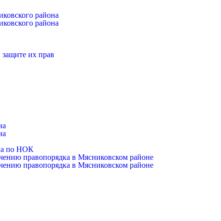
иковского района
иковского района
 защите их прав
на
на
на по НОК
чению правопорядка в Мясниковском районе
чению правопорядка в Мясниковском районе