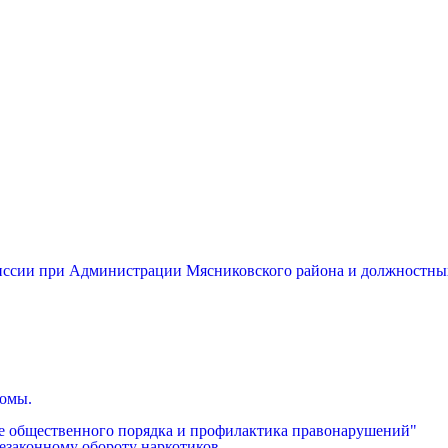
миссии при Администрации Мясниковского района и должностны
бомы.
е общественного порядка и профилактика правонарушений"
езаконному обороту наркотиков