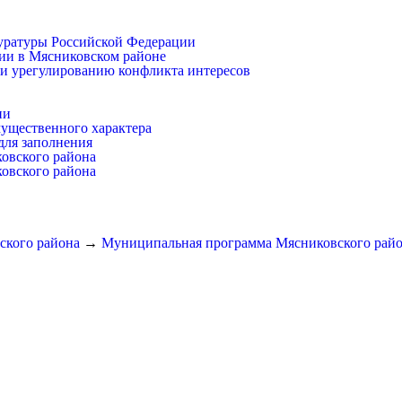
уратуры Российской Федерации
ии в Мясниковском районе
и урегулированию конфликта интересов
ии
имущественного характера
для заполнения
ковского района
ковского района
ского района
→
Муниципальная программа Мясниковского райо