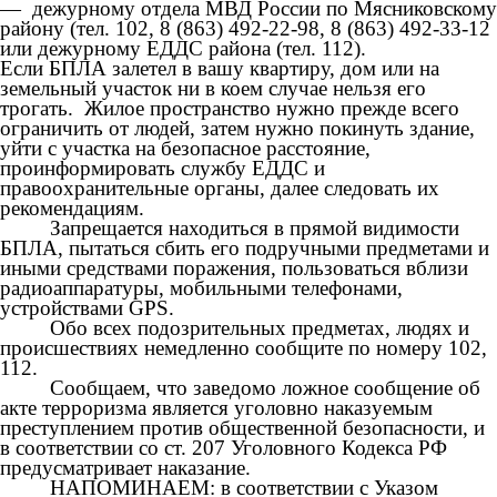
— дежурному отдела МВД России по Мясниковскому
району
(тел. 102,
8 (863) 492-22-98, 8 (863) 492-33-12
или дежурному ЕДДС района
(тел. 112).
Если БПЛА залетел в вашу квартиру, дом или на
земельный участок ни в коем случае нельзя его
трогать. Жилое пространство нужно прежде всего
ограничить от людей, затем нужно покинуть здание,
уйти с участка на безопасное расстояние,
проинформировать службу ЕДДС и
правоохранительные органы, далее следовать их
рекомендациям.
Запрещается находиться в прямой видимости
БПЛА, пытаться сбить его подручными предметами и
иными средствами поражения, пользоваться вблизи
радиоаппаратуры, мобильными телефонами,
устройствами GPS.
Обо всех подозрительных предметах, людях и
происшествиях немедленно сообщите по номеру
102,
112.
Сообщаем, что заведомо ложное сообщение об
акте терроризма является уголовно наказуемым
преступлением против общественной безопасности, и
в соответствии со ст. 207 Уголовного Кодекса РФ
предусматривает наказание.
НАПОМИНАЕМ: в соответствии с Указом