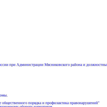
миссии при Администрации Мясниковского района и должностны
бомы.
е общественного порядка и профилактика правонарушений"
езаконному обороту наркотиков