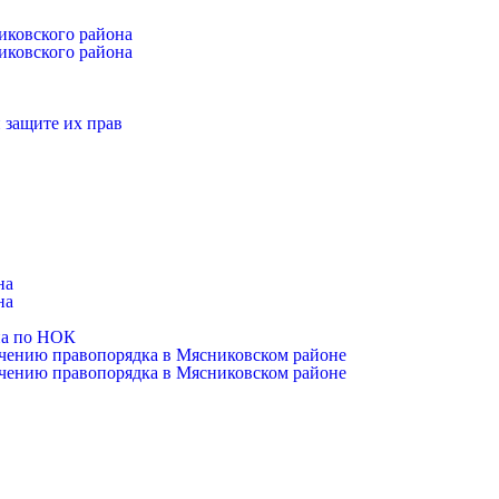
иковского района
иковского района
 защите их прав
на
на
на по НОК
чению правопорядка в Мясниковском районе
чению правопорядка в Мясниковском районе