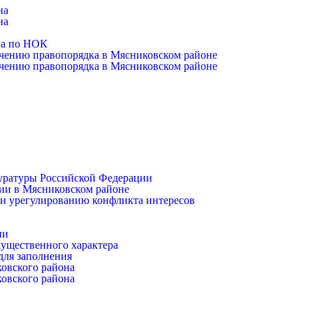
на
на
на по НОК
чению правопорядка в Мясниковском районе
чению правопорядка в Мясниковском районе
уратуры Российской Федерации
ии в Мясниковском районе
и урегулированию конфликта интересов
ии
имущественного характера
для заполнения
ковского района
ковского района