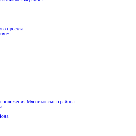
ого проекта
тво»
о положения Мясниковского района
ка
йона