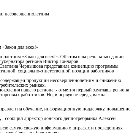
ции несовершеннолетним
 «Закон для всех!»
олетним «Закон для всех!». Об этом шла речь на заседании
 губернатора региона Виктор Гончаров.
» Светлана Чернышова представила концепцию программы
ктивной, социально-ответственной позиции работников
тинсодержащей продукции несовершеннолетним и снижению
требительских рынках.
оления нашего региона, - отметил первый замглавы региона
торговых работников. Но, в первую очередь, важна
аправлен на обучение, информационную поддержку, повышение
- сообщил директор донского деппотребрынка Алексей
 всю самую свежую информацию о штрафах и последствиях
седатель Светлана Чернышова.