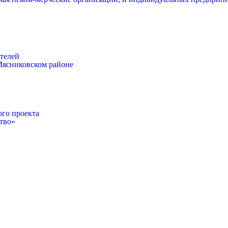
телей
Мясниковском районе
ого проекта
тво»