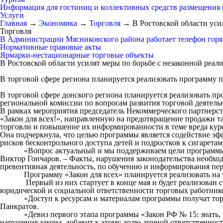
Информация для гостиниц и коллективных средств размещения
Услуги
Главная
→
Экономика
→
Торговля
→
В Ростовской области уси
Торговля
В Администрации Мясниковского района работает телефон горяч
Нормативные правовые акты
Ярмарки-нестационарные торговые объекты
В Ростовской области усилят меры по борьбе с незаконной реа
В торговой сфере региона планируется реализовать программу 
В торговой сфере донского региона планируется реализовать пр
региональной комиссии по вопросам развития торговой деятельн
В рамках мероприятия председатель Некоммерческого партнер
«Закон для всех!», направленную на предотвращение продажи т
торговли и повышение их информированности в теме вреда кур
Она подчеркнула, что целью программы является содействие 
рисков бесконтрольного доступа детей и подростков к сигарет
«Вопрос актуальный и мы поддерживаем цели программы и сд
Виктор Гончаров. – Факты, нарушения законодательства необход
превентивная деятельность, по обучению и информирования пер
Программу «Закон для всех» планируется реализовать на тер
Первый из них стартует в конце мая и будет реализован сов
юридической и социальной ответственности торговых работник
«Доступ к ресурсам и материалам программы получат торгов
Панкратов.
«Девиз первого этапа программы «Закон РФ № 15: знать, по
нарушения закона, добавит к этому долю личной ответственнос