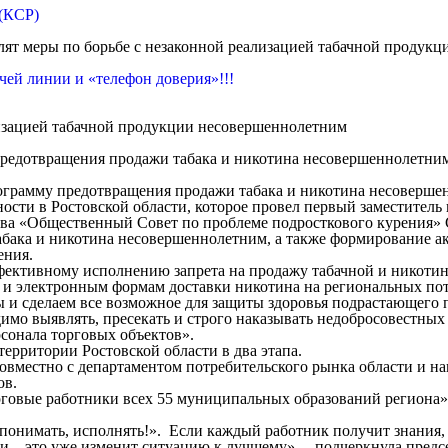
 (КСР)
лят меры по борьбе с незаконной реализацией табачной продук
ей линии и «телефон доверия»!!!
лизацией табачной продукции несовершеннолетним
предотвращения продажи табака и никотина несовершеннолетним
ограмму предотвращения продажи табака и никотина несовершенн
ости в Ростовской области, которое провел первый заместитель
ства «Общественный Совет по проблеме подросткового курения
абака и никотина несовершеннолетним, а также формирование а
ения.
эффективному исполнению запрета на продажу табачной и нико
ам и электронным формам доставки никотина на региональных по
елаем все возможное для защиты здоровья подрастающего пок
имо выявлять, пресекать и строго наказывать недобросовестных 
сонала торговых объектов».
ритории Ростовской области в два этапа.
местно с департаментом потребительского рынка области и н
ов.
ые работники всех 55 муниципальных образований региона», 
нимать, исполнять!». Если каждый работник получит знания,
ти – это уже изменит ситуацию к лучшему», – подчеркнула пред