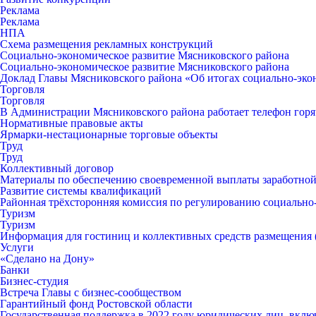
Реклама
Реклама
НПА
Схема размещения рекламных конструкций
Социально-экономическое развитие Мясниковского района
Социально-экономическое развитие Мясниковского района
Доклад Главы Мясниковского района «Об итогах социально-экон
Торговля
Торговля
В Администрации Мясниковского района работает телефон горяч
Нормативные правовые акты
Ярмарки-нестационарные торговые объекты
Труд
Труд
Коллективный договор
Материалы по обеспечению своевременной выплаты заработной
Развитие системы квалификаций
Районная трёхсторонняя комиссия по регулированию социальн
Туризм
Туризм
Информация для гостиниц и коллективных средств размещения
Услуги
«Сделано на Дону»
Банки
Бизнес-студия
Встреча Главы с бизнес-сообществом
Гарантийный фонд Ростовской области
Государственная поддержка в 2022 году юридических лиц, вклю