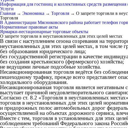
Информация для гостиниц и коллективных средств размещения
Услуги
Главная
→
Экономика
→
Торговля
→
О запрете торговли в неу
Торговля
В Администрации Мясниковского района работает телефон горяч
Нормативные правовые акты
Ярмарки-нестационарные торговые объекты
О запрете торговли в неустановленных для этих целей местах
В связи с наступлением сезона созревания на террит
неустановленных для этих целей местах, в том чи
без образования юридического лица;
без государственной регистрации в качестве индив
без создания крестьянского (фермерского) хозяй
не ведущими личные подсобные хозяйства.
Несанкционированная торговля ведётся без соблюдени
пешеходному трафику, прежде всего представляет опас
холодильного оборудования.
Несанкционированная торговля является негативным с
выступает причиной неудовлетворительного санитарно
Согласно ст. 8.2 «Торговля в неустановленных места
торговля в неустановленных для этих целей нормативн
и придорожных полос автомобильных дорог федеральн
осуществляемой на объектах дорожного сервиса, влеч
Вместе с тем, торговля в установленных для этих це
соблюдением требований Федерального закона Российс