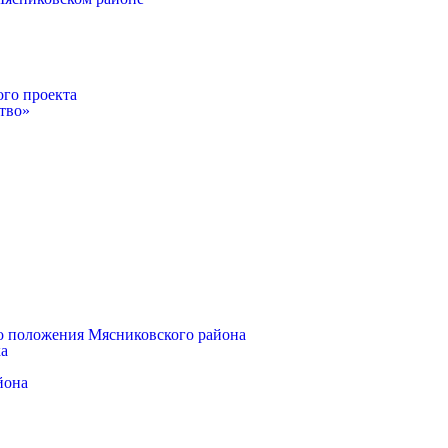
ого проекта
тво»
о положения Мясниковского района
ка
йона