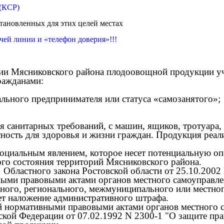
 (КСР)
становленных для этих целей местах
ей линии и «телефон доверия»!!!
ории Мясниковского района плодоовощной продукции у
сле гражданами:
идуального предпринимателя или статуса «самозаня
ства;
я санитарных требований, с машин, ящиков, тротуара,
ность для здоровья и жизни граждан. Продукция реали
оциальным явлением, которое несет потенциальную опа
го состояния территорий Мясниковского района.
х» Областного закона Ростовской области от 25.10.2
ыми правовыми актами органов местного самоуправлени
ого, регионального, межмуниципального или местного
ет наложение административного штрафа.
лей нормативными правовыми актами органов местного 
кой Федерации от 07.02.1992 N 2300-1 "О защите прав