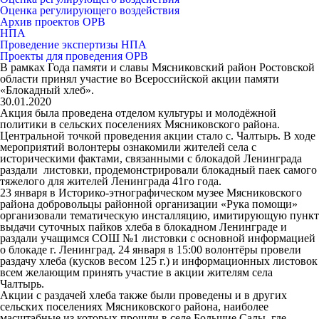
Оценка регулирующего воздействия
Архив проектов ОРВ
НПА
Проведение экспертизы НПА
Проекты для проведения ОРВ
В рамках Года памяти и славы Мясниковский район Ростовской
области принял участие во Всероссийской акции памяти
«Блокадный хлеб».
30.01.2020
Акция была проведена отделом культуры и молодёжной
политики в сельских поселениях Мясниковского района.
Центральной точкой проведения акции стало с. Чалтырь. В ходе
мероприятий волонтеры ознакомили жителей села с
историческими фактами, связанными с блокадой Ленинграда
раздали листовки, продемонстрировали блокадный паек самого
тяжелого для жителей Ленинграда 41го года.
23 января в Историко-этнографическом музее Мясниковского
района добровольцы районной организации «Рука помощи»
организовали тематическую инсталляцию, имитирующую пункт
выдачи суточных пайков хлеба в блокадном Ленинграде и
раздали учащимся СОШ №1 листовки с основной информацией
о блокаде г. Ленинград. 24 января в 15:00 волонтёры провели
раздачу хлеба (кусков весом 125 г.) и информационных листовок
всем желающим принять участие в акции жителям села
Чалтырь.
Акции с раздачей хлеба также были проведены и в других
сельских поселениях Мясниковского района, наиболее
масштабные из которых прошли в селе Большие Салы, где