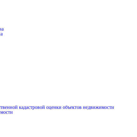
на
на
рственной кадастровой оценки объектов недвижимости
имости