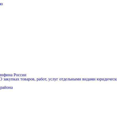
лю
Минфина России
 закупках товаров, работ, услуг отдельными видами юридически
 района