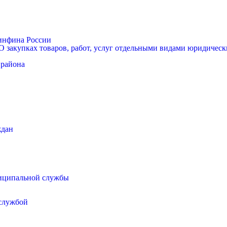
Минфина России
 закупках товаров, работ, услуг отдельными видами юридически
 района
ждан
иципальной службы
 службой