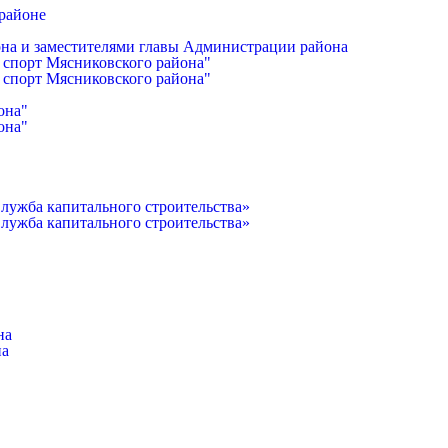
районе
она и заместителями главы Администрации района
 спорт Мясниковского района"
 спорт Мясниковского района"
она"
она"
лужба капитального строительства»
лужба капитального строительства»
на
на