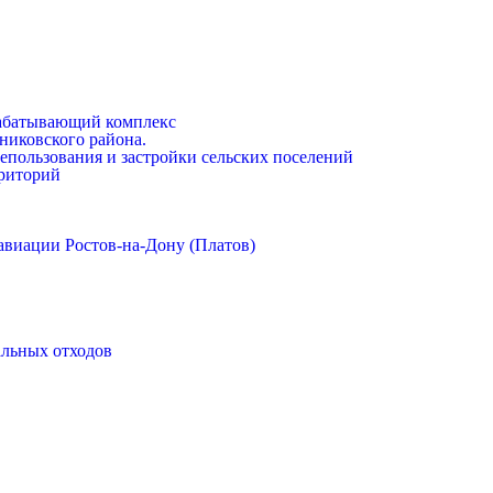
абатывающий комплекс
никовского района.
епользования и застройки сельских поселений
риторий
авиации Ростов-на-Дону (Платов)
альных отходов