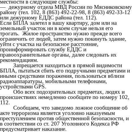
местности в следующие службы:
— дежурному отдела МВД России по Мясниковскому
району
(тел. 102,
8 (863) 492-22-98, 8 (863) 492-33-12
или дежурному ЕДДС района
(тел. 112).
Если БПЛА залетел в вашу квартиру, дом или на
земельный участок ни в коем случае нельзя его
трогать. Жилое пространство нужно прежде всего
ограничить от людей, затем нужно покинуть здание,
уйти с участка на безопасное расстояние,
проинформировать службу ЕДДС и
правоохранительные органы, далее следовать их
рекомендациям.
Запрещается находиться в прямой видимости
БПЛА, пытаться сбить его подручными предметами и
иными средствами поражения, пользоваться вблизи
радиоаппаратуры, мобильными телефонами,
устройствами GPS.
Обо всех подозрительных предметах, людях и
происшествиях немедленно сообщите по номеру
102,
112.
Сообщаем, что заведомо ложное сообщение об
акте терроризма является уголовно наказуемым
преступлением против общественной безопасности, и
в соответствии со ст. 207 Уголовного Кодекса РФ
предусматривает наказание.