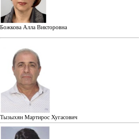
Божкова Алла Викторовна
Тызыхян Мартирос Хугасович