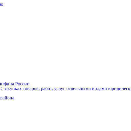
лю
Минфина России
 закупках товаров, работ, услуг отдельными видами юридически
 района