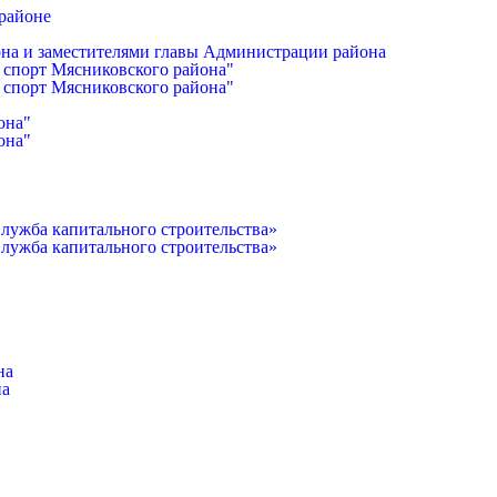
районе
она и заместителями главы Администрации района
 спорт Мясниковского района"
 спорт Мясниковского района"
она"
она"
лужба капитального строительства»
лужба капитального строительства»
на
на