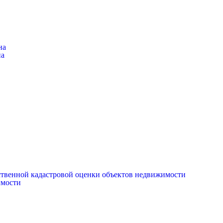
на
на
рственной кадастровой оценки объектов недвижимости
имости