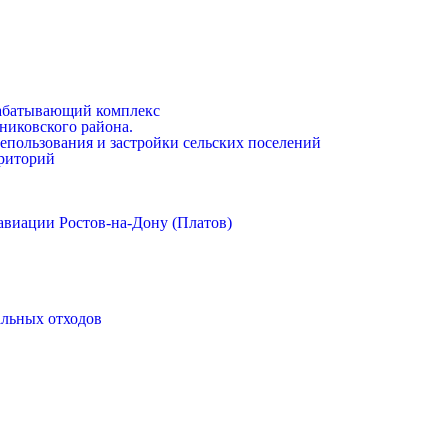
абатывающий комплекс
никовского района.
епользования и застройки сельских поселений
риторий
авиации Ростов-на-Дону (Платов)
альных отходов