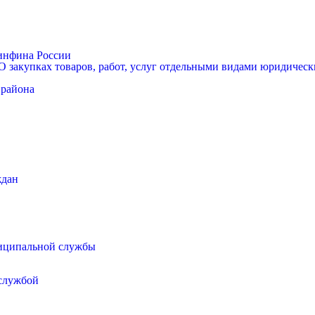
Минфина России
 закупках товаров, работ, услуг отдельными видами юридически
 района
ждан
иципальной службы
 службой