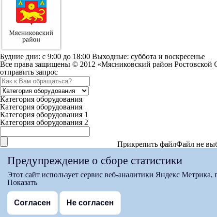
Будние дни: c 9:00 до 18:00 Выходные: суббота и воскресенье
Все права защищены © 2012 «Мясниковский район Ростовской 
отправить запрос
Категория оборудования
Категория оборудования
Категория оборудования 1
Категория оборудования 2
Прикрепить файл
Файл не вы
Максимальный вес файла 15мб
Предупреждение о сборе статистики
Согласен с условиями
Политики конфиденциальности
Этот сайт использует сервис веб-аналитики Яндекс Метрика,
спасибо за заявку
Показать
Мы свяжемся с вами в ближайшее время
на страницу
Согласен
Не согласен
Версия для слабовидящих