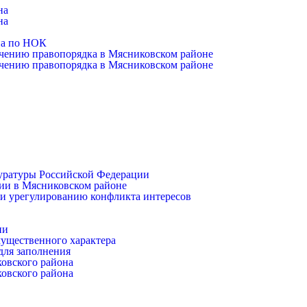
на
на
на по НОК
чению правопорядка в Мясниковском районе
чению правопорядка в Мясниковском районе
уратуры Российской Федерации
ии в Мясниковском районе
и урегулированию конфликта интересов
ии
имущественного характера
для заполнения
ковского района
ковского района