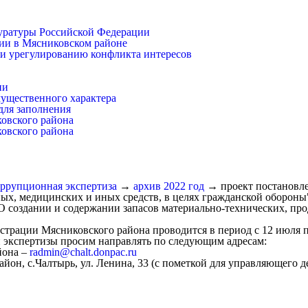
уратуры Российской Федерации
ии в Мясниковском районе
и урегулированию конфликта интересов
ии
имущественного характера
для заполнения
ковского района
ковского района
ррупционная экспертиза
→
архив 2022 год
→
проект постановл
ых, медицинских и иных средств, в целях гражданской обороны
 создании и содержании запасов материально-технических, про
рации Мясниковского района проводится в период с 12 июля по
экспертизы просим направлять по следующим адресам:
йона –
radmin@chalt.donpac.ru
он, с.Чалтырь, ул. Ленина, 33 (с пометкой для управляющего д