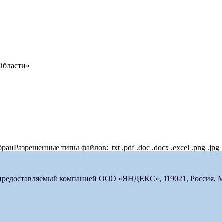
Области»
бран
Разрешенные типы файлов: .txt .pdf .doc .docx .excel .png .jpg 
 предоставляемый компанией ООО «ЯНДЕКС», 119021, Россия, Мос