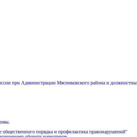
миссии при Администрации Мясниковского района и должностны
бомы.
е общественного порядка и профилактика правонарушений"
езаконному обороту наркотиков