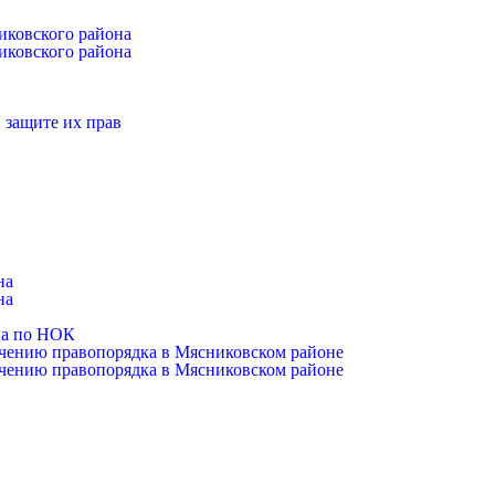
иковского района
иковского района
 защите их прав
на
на
на по НОК
чению правопорядка в Мясниковском районе
чению правопорядка в Мясниковском районе