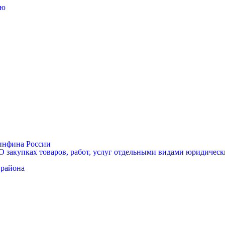
лю
Минфина России
 закупках товаров, работ, услуг отдельными видами юридически
 района