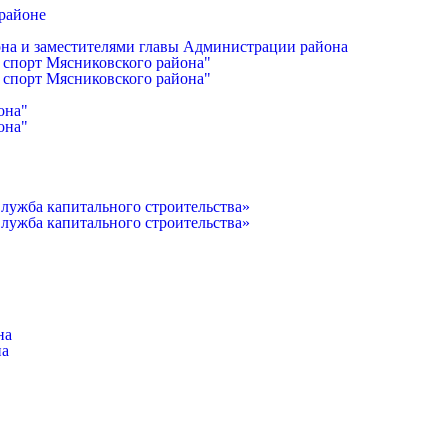
районе
она и заместителями главы Администрации района
 спорт Мясниковского района"
 спорт Мясниковского района"
она"
она"
лужба капитального строительства»
лужба капитального строительства»
на
на