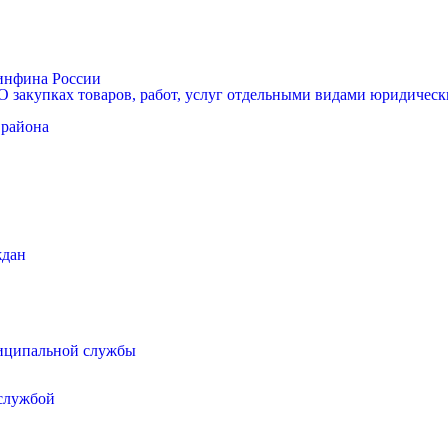
Минфина России
 закупках товаров, работ, услуг отдельными видами юридически
 района
ждан
иципальной службы
 службой