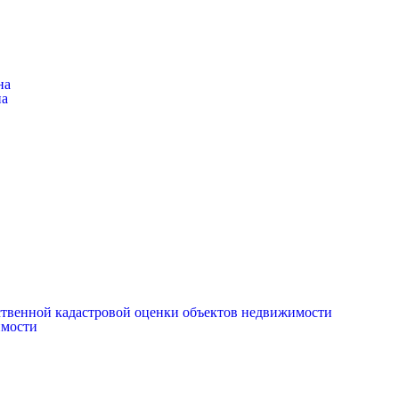
на
на
рственной кадастровой оценки объектов недвижимости
имости