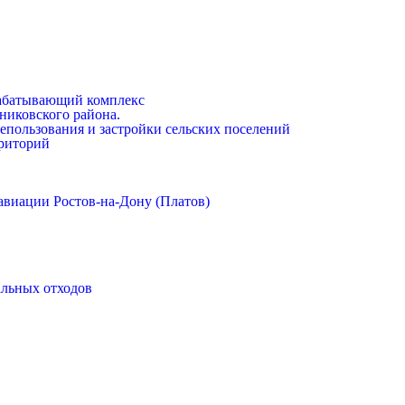
абатывающий комплекс
никовского района.
епользования и застройки сельских поселений
риторий
авиации Ростов-на-Дону (Платов)
альных отходов